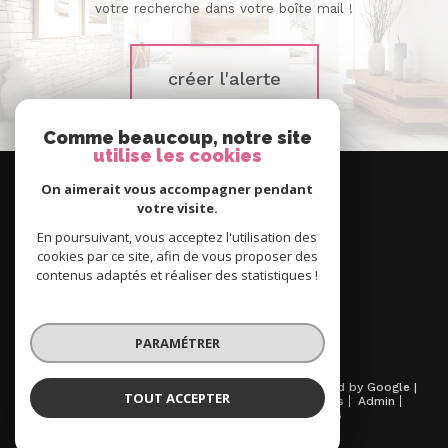
votre recherche dans votre boîte mail !
créer l'alerte
Comme beaucoup, notre site
utilise les cookies
Nous
suivre
On aimerait vous accompagner pendant
votre visite.
En poursuivant, vous acceptez l'utilisation des
cookies par ce site, afin de vous proposer des
contenus adaptés et réaliser des statistiques !
Se
connecter
espace propriétaire
PARAMÉTRER
© 2026 | Tous droits réservés | Traduction powered by Google |
TOUT ACCEPTER
Nos honoraires
Plan du site
Mentions légales
Admin
Partenaires
Politique RGPD
Cookies