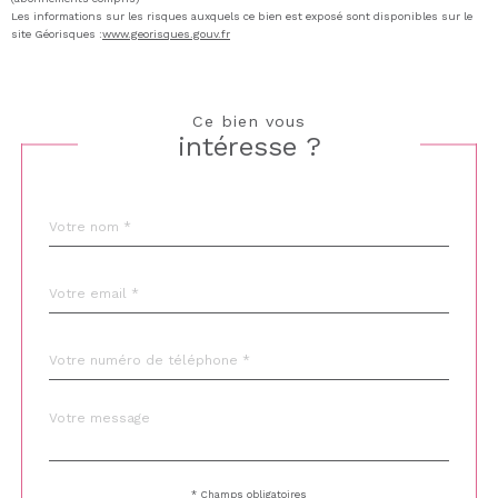
Les informations sur les risques auxquels ce bien est exposé sont disponibles sur le
site Géorisques :
www.georisques.gouv.fr
Ce bien vous
intéresse ?
Nom
Fieldset
*
par
défaut
email
*
Téléphone
*
Message
Fieldset
*
par
défaut
* Champs obligatoires
Validation