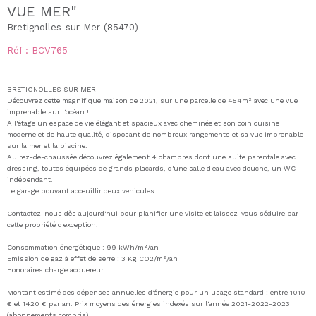
VUE MER"
Bretignolles-sur-Mer (85470)
Réf : BCV765
BRETIGNOLLES SUR MER
Découvrez cette magnifique maison de 2021, sur une parcelle de 454m² avec une vue
imprenable sur l'océan !
A l'étage un espace de vie élégant et spacieux avec cheminée et son coin cuisine
moderne et de haute qualité, disposant de nombreux rangements et sa vue imprenable
sur la mer et la piscine.
Au rez-de-chaussée découvrez également 4 chambres dont une suite parentale avec
dressing, toutes équipées de grands placards, d'une salle d'eau avec douche, un WC
indépendant.
Le garage pouvant acceuillir deux vehicules.
Contactez-nous dès aujourd'hui pour planifier une visite et laissez-vous séduire par
cette propriété d'exception.
Consommation énergétique : 99 kWh/m²/an
Emission de gaz à effet de serre : 3 Kg CO2/m²/an
Honoraires charge acquereur.
Montant estimé des dépenses annuelles d'énergie pour un usage standard : entre 1010
€ et 1420 € par an. Prix moyens des énergies indexés sur l'année 2021-2022-2023
(abonnements compris)