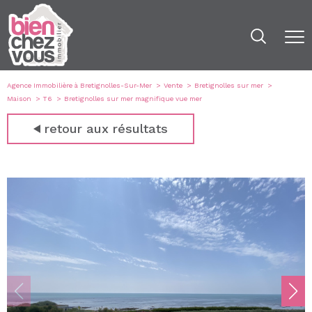
Agence Immobilière à Bretignolles-Sur-Mer
Vente
Bretignolles sur mer
Maison
T6
Bretignolles sur mer magnifique vue mer
retour aux résultats