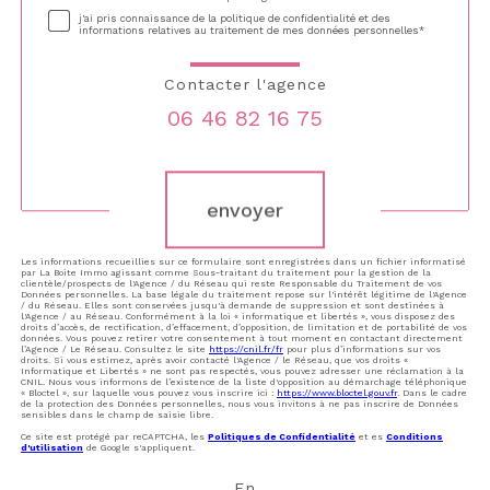
j'ai pris connaissance de la politique de confidentialité et des
informations relatives au traitement de mes données personnelles*
Contacter l'agence
06 46 82 16 75
Validation
envoyer
Les informations recueillies sur ce formulaire sont enregistrées dans un fichier informatisé
par La Boite Immo agissant comme Sous-traitant du traitement pour la gestion de la
clientèle/prospects de l'Agence / du Réseau qui reste Responsable du Traitement de vos
Données personnelles. La base légale du traitement repose sur l'intérêt légitime de l'Agence
/ du Réseau. Elles sont conservées jusqu'à demande de suppression et sont destinées à
l'Agence / au Réseau. Conformément à la loi « informatique et libertés », vous disposez des
droits d’accès, de rectification, d’effacement, d’opposition, de limitation et de portabilité de vos
données. Vous pouvez retirer votre consentement à tout moment en contactant directement
l’Agence / Le Réseau. Consultez le site
https://cnil.fr/fr
pour plus d’informations sur vos
droits. Si vous estimez, après avoir contacté l'Agence / le Réseau, que vos droits «
Informatique et Libertés » ne sont pas respectés, vous pouvez adresser une réclamation à la
CNIL. Nous vous informons de l’existence de la liste d'opposition au démarchage téléphonique
« Bloctel », sur laquelle vous pouvez vous inscrire ici :
https://www.bloctel.gouv.fr
. Dans le cadre
de la protection des Données personnelles, nous vous invitons à ne pas inscrire de Données
sensibles dans le champ de saisie libre.
Ce site est protégé par reCAPTCHA, les
Politiques de Confidentialité
et es
Conditions
d'utilisation
de Google s'appliquent.
En