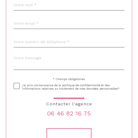
Nom
Fieldset
*
par
défaut
email
*
Téléphone
*
Message
Fieldset
*
par
défaut
* Champs obligatoires
Validation
j'ai pris connaissance de la politique de confidentialité et des
informations relatives au traitement de mes données personnelles*
Contacter l'agence
06 46 82 16 75
Validation