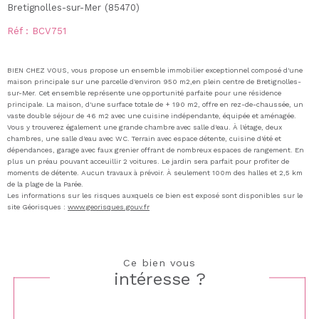
Bretignolles-sur-Mer (85470)
Réf : BCV751
BIEN CHEZ VOUS, vous propose un ensemble immobilier exceptionnel composé d'une
maison principale sur une parcelle d'environ 950 m2,en plein centre de Bretignolles-
sur-Mer. Cet ensemble représente une opportunité parfaite pour une résidence
principale. La maison, d'une surface totale de + 190 m2, offre en rez-de-chaussée, un
vaste double séjour de 46 m2 avec une cuisine indépendante, équipée et aménagée.
Vous y trouverez également une grande chambre avec salle d'eau.
À l'étage, deux
chambres, une salle d'eau avec WC. Terrain avec espace détente, cuisine d'été et
dépendances, garage avec faux grenier offrant de nombreux espaces de rangement. En
plus un préau pouvant acceuillir 2 voitures. Le jardin sera parfait pour profiter de
moments de détente. Aucun travaux à prévoir. À seulement 100m des halles et 2,5 km
de la plage de la Parée.
Les informations sur les risques auxquels ce bien est exposé sont disponibles sur le
site Géorisques :
www.georisques.gouv.fr
Ce bien vous
intéresse ?