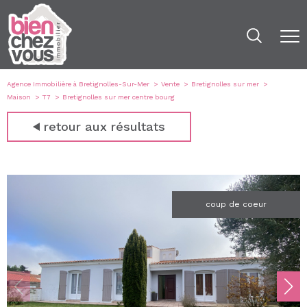
Agence Immobilière à Bretignolles-Sur-Mer
Vente
Bretignolles sur mer
Maison
T7
Bretignolles sur mer centre bourg
retour aux résultats
coup de coeur