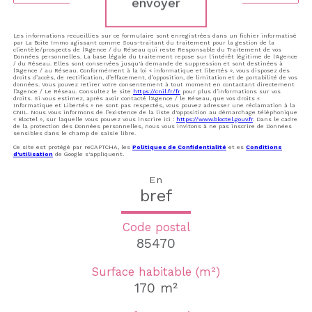
envoyer
Les informations recueillies sur ce formulaire sont enregistrées dans un fichier informatisé
par La Boite Immo agissant comme Sous-traitant du traitement pour la gestion de la
clientèle/prospects de l'Agence / du Réseau qui reste Responsable du Traitement de vos
Données personnelles. La base légale du traitement repose sur l'intérêt légitime de l'Agence
/ du Réseau. Elles sont conservées jusqu'à demande de suppression et sont destinées à
l'Agence / au Réseau. Conformément à la loi « informatique et libertés », vous disposez des
droits d’accès, de rectification, d’effacement, d’opposition, de limitation et de portabilité de vos
données. Vous pouvez retirer votre consentement à tout moment en contactant directement
l’Agence / Le Réseau. Consultez le site
https://cnil.fr/fr
pour plus d’informations sur vos
droits. Si vous estimez, après avoir contacté l'Agence / le Réseau, que vos droits «
Informatique et Libertés » ne sont pas respectés, vous pouvez adresser une réclamation à la
CNIL. Nous vous informons de l’existence de la liste d'opposition au démarchage téléphonique
« Bloctel », sur laquelle vous pouvez vous inscrire ici :
https://www.bloctel.gouv.fr
. Dans le cadre
de la protection des Données personnelles, nous vous invitons à ne pas inscrire de Données
sensibles dans le champ de saisie libre.
Ce site est protégé par reCAPTCHA, les
Politiques de Confidentialité
et es
Conditions
d'utilisation
de Google s'appliquent.
En
bref
Code postal
85470
Surface habitable (m²)
170 m²