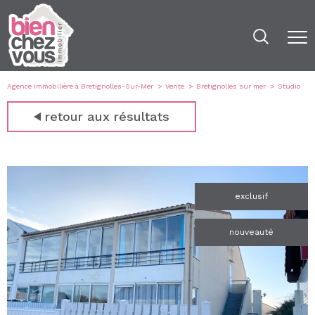
Agence Immobilière à Bretignolles-Sur-Mer
Vente
Bretignolles sur mer
Studio
retour aux résultats
exclusif
nouveauté