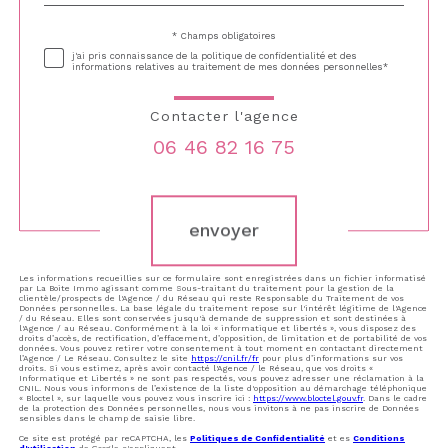
défaut
* Champs obligatoires
Validation
j'ai pris connaissance de la politique de confidentialité et des
informations relatives au traitement de mes données personnelles*
Contacter l'agence
06 46 82 16 75
Validation
envoyer
Les informations recueillies sur ce formulaire sont enregistrées dans un fichier informatisé
par La Boite Immo agissant comme Sous-traitant du traitement pour la gestion de la
clientèle/prospects de l'Agence / du Réseau qui reste Responsable du Traitement de vos
Données personnelles. La base légale du traitement repose sur l'intérêt légitime de l'Agence
/ du Réseau. Elles sont conservées jusqu'à demande de suppression et sont destinées à
l'Agence / au Réseau. Conformément à la loi « informatique et libertés », vous disposez des
droits d’accès, de rectification, d’effacement, d’opposition, de limitation et de portabilité de vos
données. Vous pouvez retirer votre consentement à tout moment en contactant directement
l’Agence / Le Réseau. Consultez le site
https://cnil.fr/fr
pour plus d’informations sur vos
droits. Si vous estimez, après avoir contacté l'Agence / le Réseau, que vos droits «
Informatique et Libertés » ne sont pas respectés, vous pouvez adresser une réclamation à la
CNIL. Nous vous informons de l’existence de la liste d'opposition au démarchage téléphonique
« Bloctel », sur laquelle vous pouvez vous inscrire ici :
https://www.bloctel.gouv.fr
. Dans le cadre
de la protection des Données personnelles, nous vous invitons à ne pas inscrire de Données
sensibles dans le champ de saisie libre.
Ce site est protégé par reCAPTCHA, les
Politiques de Confidentialité
et es
Conditions
d'utilisation
de Google s'appliquent.