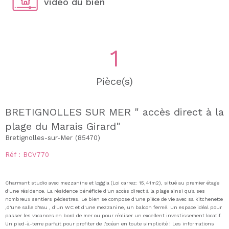
video du bien
1
Pièce(s)
BRETIGNOLLES SUR MER " accès direct à la
plage du Marais Girard"
Bretignolles-sur-Mer (85470)
Réf : BCV770
Charmant studio avec mezzanine et loggia (Loi carrez: 15,41m2), situé au premier étage
d'une résidence. La résidence bénéficie d'un accès direct à la plage ainsi qu'a ses
nombreux sentiers pédestres. Le bien se compose d'une pièce de vie avec sa kitchenette
,d'une salle d'eau , d'un WC et d'une mezzanine, un balcon fermé. Un espace idéal pour
passer les vacances en bord de mer ou pour réaliser un excellent investissement locatif.
Un pied-à-terre parfait pour profiter de l'océan en toute simplicité ! Les informations