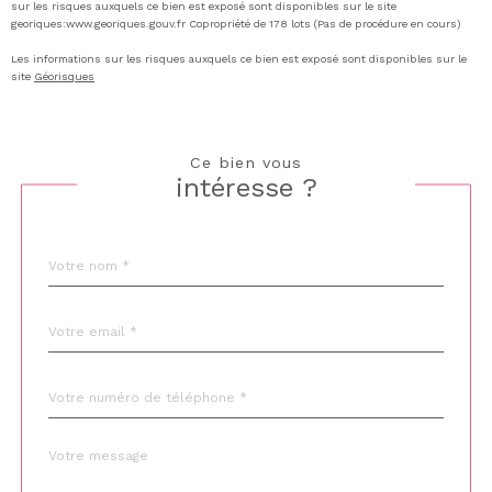
sur les risques auxquels ce bien est exposé sont disponibles sur le site
georiques:www.georiques.gouv.fr Copropriété de 178 lots (Pas de procédure en cours)
Les informations sur les risques auxquels ce bien est exposé sont disponibles sur le
site
Géorisques
Ce bien vous
intéresse ?
Nom
Fieldset
*
par
défaut
email
*
Téléphone
*
Message
Fieldset
*
par