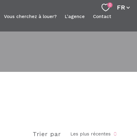
Langue
0
FR
vous cherchez à louer?
l'agence
contact
filtrer
réinitialiser les
filtres
Trier par
Les plus récentes