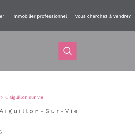
uer
immobilier professionnel
vous cherchez à vendre?
acheter
estimer
de l'ancien
1
Localisation
Budget
L aiguillon sur vie
Aiguillon-Sur-Vie
voir les
2
annonces
S